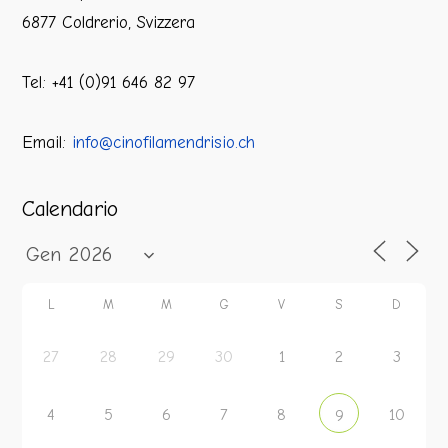
6877 Coldrerio, Svizzera
Tel: +41 (0)91 646 82 97
Email:
info@cinofilamendrisio.ch
Calendario
L
M
M
G
V
S
D
27
28
29
30
1
2
3
4
5
6
7
8
10
9