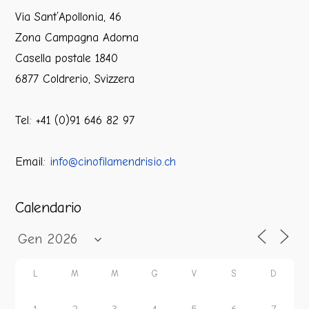
Via Sant’Apollonia, 46
Zona Campagna Adorna
Casella postale 1840
6877 Coldrerio, Svizzera
Tel: +41 (0)91 646 82 97
Email:
info@cinofilamendrisio.ch
Calendario
L
M
M
G
V
S
D