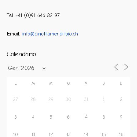
Tel: +41 (0)91 646 82 97
Email:
info@cinofilamendrisio.ch
Calendario
L
M
M
G
V
S
D
27
28
29
30
31
1
2
7
3
4
5
6
8
9
10
11
12
13
14
15
16