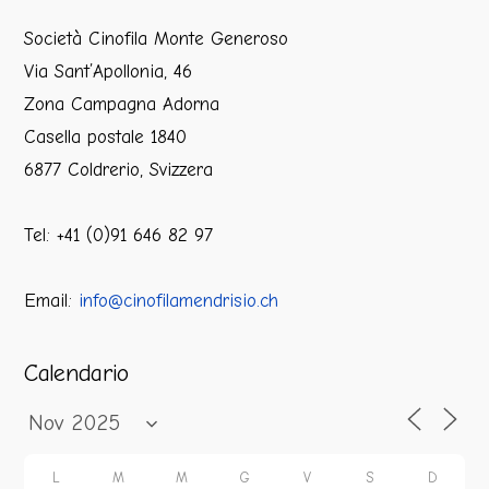
Società Cinofila Monte Generoso
Via Sant’Apollonia, 46
Zona Campagna Adorna
Casella postale 1840
6877 Coldrerio, Svizzera
Tel: +41 (0)91 646 82 97
Email:
info@cinofilamendrisio.ch
Calendario
L
M
M
G
V
S
D