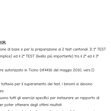
0R.
one di base e per la preparazione ai 2 test cantonali. Il 1° TEST
plice) ed il 2° TEST (livello più importante) tra il 2° ed il 3°
e autorizzato in Ticino (rif.4416 del maggio 2010, vers.I)
uttavia per il superamento dei test, i binomi si devono
sa.
uono tutti gli esercizi specifici per instaurare un rapporto di
r poter ottenere degli ottimi risultati.