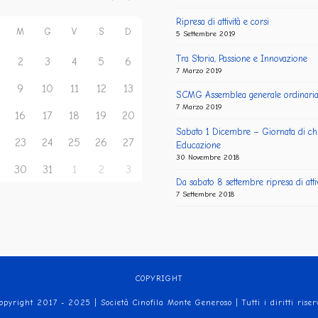
Ripresa di attività e corsi
M
G
V
S
D
5 Settembre 2019
Tra Storia, Passione e Innovazione
2
3
4
5
6
7 Marzo 2019
9
10
11
12
13
SCMG Assemblea generale ordinari
7 Marzo 2019
16
17
18
19
20
Sabato 1 Dicembre – Giornata di ch
23
24
25
26
27
Educazione
30 Novembre 2018
30
31
1
2
3
Da sabato 8 settembre ripresa di attiv
7 Settembre 2018
COPYRIGHT
opyright 2017 - 2025 | Società Cinofila Monte Generoso | Tutti i diritti riser