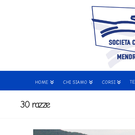
T
HOME
CHI SIAMO
CORSI
30 razze