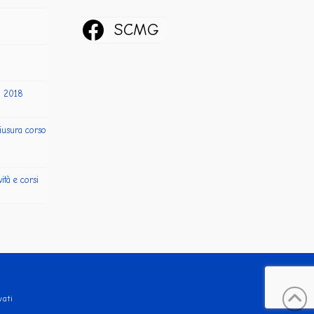
SCMG
a 2018
iusura corso
ità e corsi
vati