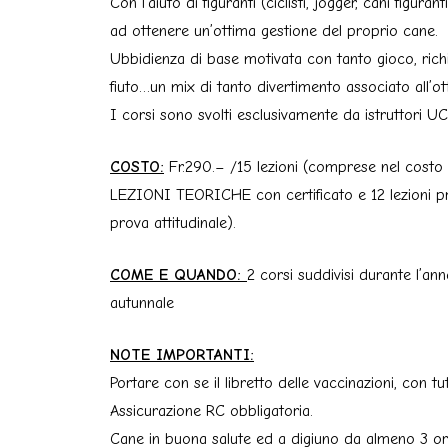
Con l’aiuto di figuranti (ciclisti, jogger, cani figura
ad ottenere un’ottima gestione del proprio cane.
Ubbidienza di base motivata con tanto gioco, richia
fiuto…un mix di tanto divertimento associato all’ot
I corsi sono svolti esclusivamente da istruttori 
COSTO:
Fr.290.– /15 lezioni (comprese nel costo 
LEZIONI TEORICHE con certificato e 12 lezioni pr
prova attitudinale).
COME E QUANDO:
2 corsi suddivisi durante l’an
autunnale
NOTE IMPORTANTI:
Portare con se il libretto delle vaccinazioni, con tut
Assicurazione RC obbligatoria.
Cane in buona salute ed a digiuno da almeno 3 or