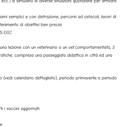
nti ecc.) si simulano le diverse situazioni quotidiane per arrivare
mi semplici e con distrazione, percorsi ad ostacoli, lavori di
tenimento di obiettivi ben precisi.
UCS-DIC
una lezione con un veterinario o un vet.comportamentista, 2
atiche, compresa una passeggiata didattica in città ed una
no (vedi calendario dettagliato), periodo primaverile e periodo
ti i vaccini aggiornati.
e.