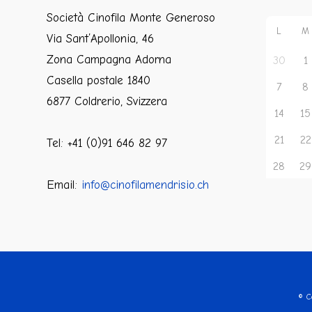
Società Cinofila Monte Generoso
L
M
Via Sant’Apollonia, 46
Zona Campagna Adorna
30
1
Casella postale 1840
7
8
6877 Coldrerio, Svizzera
14
15
21
22
Tel: +41 (0)91 646 82 97
28
29
Email:
info@cinofilamendrisio.ch
© C