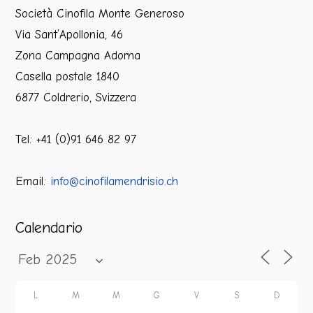
Società Cinofila Monte Generoso
Via Sant’Apollonia, 46
Zona Campagna Adorna
Casella postale 1840
6877 Coldrerio, Svizzera
Tel: +41 (0)91 646 82 97
Email:
info@cinofilamendrisio.ch
Calendario
L
M
M
G
V
S
D