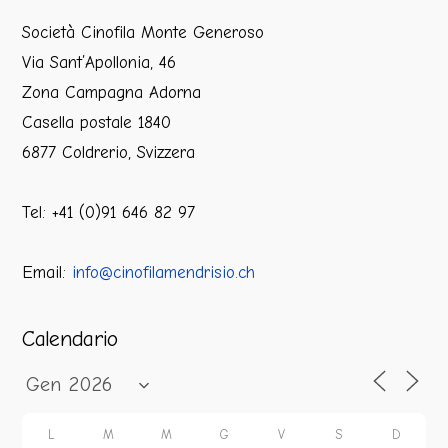
Società Cinofila Monte Generoso
Via Sant’Apollonia, 46
Zona Campagna Adorna
Casella postale 1840
6877 Coldrerio, Svizzera
Tel: +41 (0)91 646 82 97
Email:
info@cinofilamendrisio.ch
Calendario
L
M
M
G
V
S
D