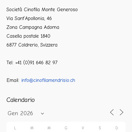
Società Cinofila Monte Generoso
Via Sant’Apollonia, 46
Zona Campagna Adorna
Casella postale 1840
6877 Coldrerio, Svizzera
Tel: +41 (0)91 646 82 97
Email:
info@cinofilamendrisio.ch
Calendario
L
M
M
G
V
S
D