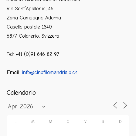
Via Sant’Apollonia, 46
Zona Campagna Adorna
Casella postale 1840
6877 Coldrerio, Svizzera
Tel: +41 (0)91 646 82 97
Email:
info@cinofilamendrisio.ch
Calendario
L
M
M
G
V
S
D