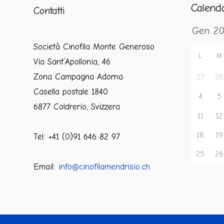
Calend
Contatti
Società Cinofila Monte Generoso
L
M
Via Sant’Apollonia, 46
Zona Campagna Adorna
27
28
Casella postale 1840
4
5
6877 Coldrerio, Svizzera
11
12
18
19
Tel: +41 (0)91 646 82 97
25
26
Email:
info@cinofilamendrisio.ch