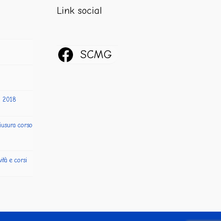
Link social
SCMG
a 2018
iusura corso
ità e corsi