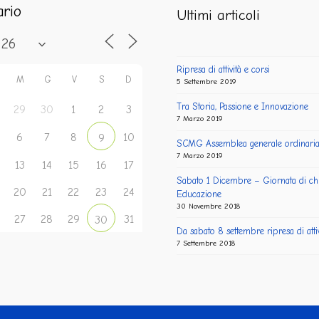
ario
Ultimi articoli
Ripresa di attività e corsi
M
G
V
S
D
5 Settembre 2019
Tra Storia, Passione e Innovazione
29
30
1
2
3
7 Marzo 2019
6
7
8
10
9
SCMG Assemblea generale ordinari
7 Marzo 2019
13
14
15
16
17
Sabato 1 Dicembre – Giornata di ch
20
21
22
23
24
Educazione
30 Novembre 2018
27
28
29
31
30
Da sabato 8 settembre ripresa di attiv
7 Settembre 2018