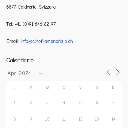
6877 Coldrerio, Svizzera
Tel: +41 (0)91 646 82 97
Email:
info@cinofilamendrisio.ch
Calendario
L
M
M
G
V
S
D
1
2
3
4
5
6
7
8
9
10
11
12
13
14