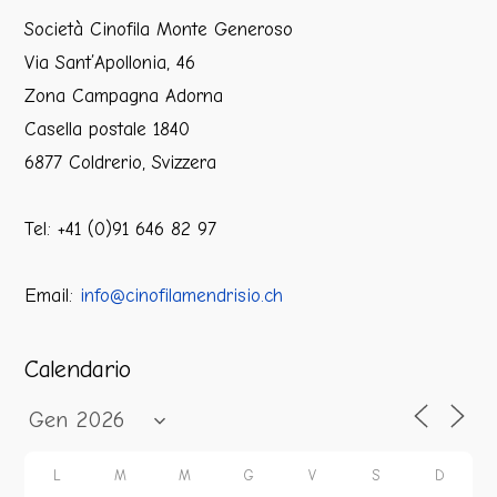
Società Cinofila Monte Generoso
Via Sant’Apollonia, 46
Zona Campagna Adorna
Casella postale 1840
6877 Coldrerio, Svizzera
Tel: +41 (0)91 646 82 97
Email:
info@cinofilamendrisio.ch
Calendario
L
M
M
G
V
S
D