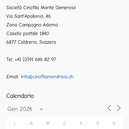
Società Cinofila Monte Generoso
Via Sant’Apollonia, 46
Zona Campagna Adorna
Casella postale 1840
6877 Coldrerio, Svizzera
Tel: +41 (0)91 646 82 97
Email:
info@cinofilamendrisio.ch
Calendario
L
M
M
G
V
S
D