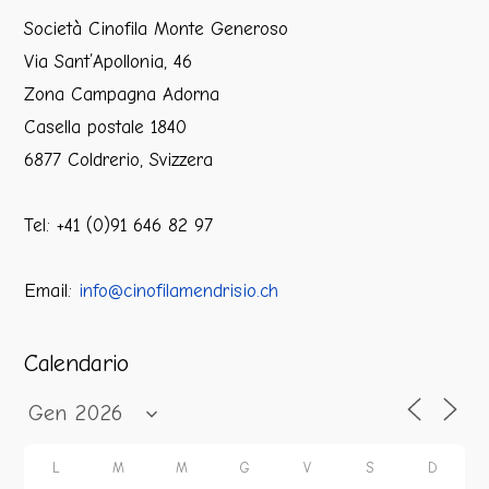
Società Cinofila Monte Generoso
Via Sant’Apollonia, 46
Zona Campagna Adorna
Casella postale 1840
6877 Coldrerio, Svizzera
Tel: +41 (0)91 646 82 97
Email:
info@cinofilamendrisio.ch
Calendario
L
M
M
G
V
S
D