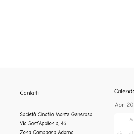
Calend
Contatti
Società Cinofila Monte Generoso
L
M
Via Sant’Apollonia, 46
Zona Campagna Adorna
30
31