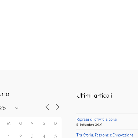
ario
Ultimi articoli
Ripresa di attività e corsi
M
G
V
S
D
5 Settembre 2019
Tra Storia, Passione e Innovazione
1
2
3
4
5