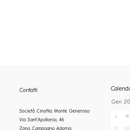
Calend
Contatti
Società Cinofila Monte Generoso
L
M
Via Sant’Apollonia, 46
Zona Campagna Adorna
27
28