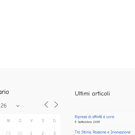
ario
Ultimi articoli
Ripresa di attività e corsi
M
G
V
S
D
5 Settembre 2019
Tra Storia, Passione e Innovazione
29
30
1
2
3